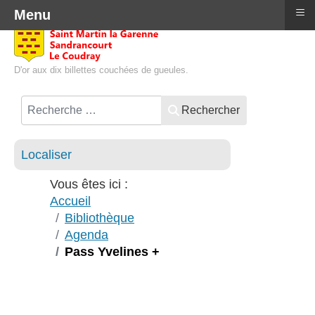
≡
Menu
D'or aux dix billettes couchées de gueules.
Rechercher
Localiser
Vous êtes ici :
Accueil
Bibliothèque
Agenda
Pass Yvelines +