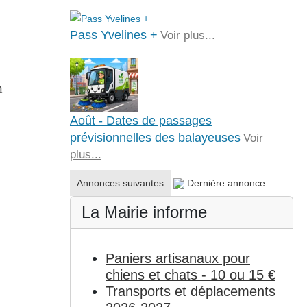
Pass Yvelines +
Voir plus...
n
Août - Dates de passages
prévisionnelles des balayeuses
Voir
plus...
Annonces suivantes
Dernière annonce
La Mairie informe
Paniers artisanaux pour
chiens et chats - 10 ou 15 €
Transports et déplacements