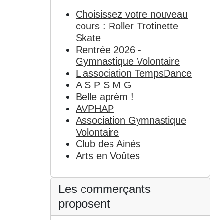
Choisissez votre nouveau
cours : Roller-Trotinette-
Skate
Rentrée 2026 -
Gymnastique Volontaire
L'association TempsDance
A S P S M G
Belle aprèm !
AVPHAP
Association Gymnastique
Volontaire
Club des Ainés
Arts en Voûtes
Les commerçants
proposent