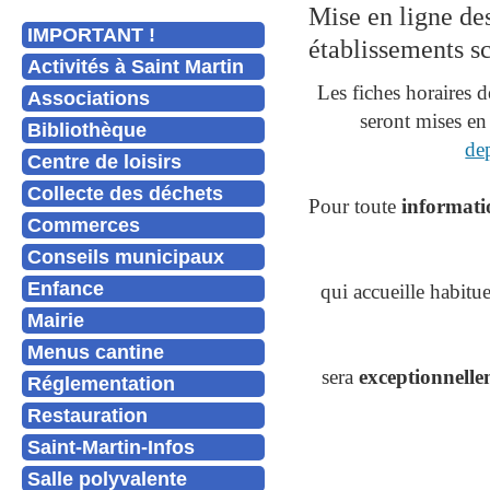
Mise en ligne des
IMPORTANT !
établissements sc
Activités à Saint Martin
Les fiches horaires d
Associations
seront mises en 
Bibliothèque
dep
Centre de loisirs
Collecte des déchets
Pour toute
informatio
Commerces
Conseils municipaux
Enfance
qui accueille habitu
Mairie
Menus cantine
sera
exceptionnelle
Réglementation
Restauration
Saint-Martin-Infos
Salle polyvalente