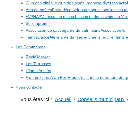
Club des Ainés
Le club des ainés, propose diverses activit
Arts en Voûtes
Faire découvrir aux populations locales
AVPHAP
Valorisation des richesses et des savoirs du Vex
Belle aprèm !
Association de sauvegarde du patrimoine
Association lo
TempsDance
Ateliers de danses et chants pour enfants e
Les Commerces
Rapid'Market
Les Terrasses
L'lon d'Aristée
A un poil près
A Un Poil Près, c'est : de la nourriture de 
Nous contacter
Vous êtes ici :
Accueil
Conseils municipaux