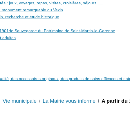
és : jeux, voyages, repas, visites, croisières, séjours, …
 un monument remarquable du Vexin
in, recherche et étude historique
i 1901de Sauvegarde du Patrimoine de Saint-Martin-la-Garenne
t adultes
qualité, des accessoires originaux, des produits de soins efficaces et n
Vie municipale
La Mairie vous informe
A partir du