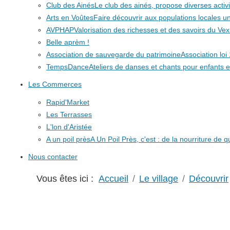
Club des Ainés
Le club des ainés, propose diverses activit
Arts en Voûtes
Faire découvrir aux populations locales
AVPHAP
Valorisation des richesses et des savoirs du Vex
Belle aprèm !
Association de sauvegarde du patrimoine
Association lo
TempsDance
Ateliers de danses et chants pour enfants e
Les Commerces
Rapid'Market
Les Terrasses
L'lon d'Aristée
A un poil près
A Un Poil Près, c'est : de la nourriture de 
Nous contacter
Vous êtes ici :
Accueil
Le village
Découvrir