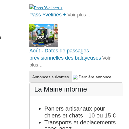
Pass Yvelines +
Voir plus...
n
Août - Dates de passages
prévisionnelles des balayeuses
Voir
plus...
Annonces suivantes
Dernière annonce
La Mairie informe
Paniers artisanaux pour
chiens et chats - 10 ou 15 €
Transports et déplacements