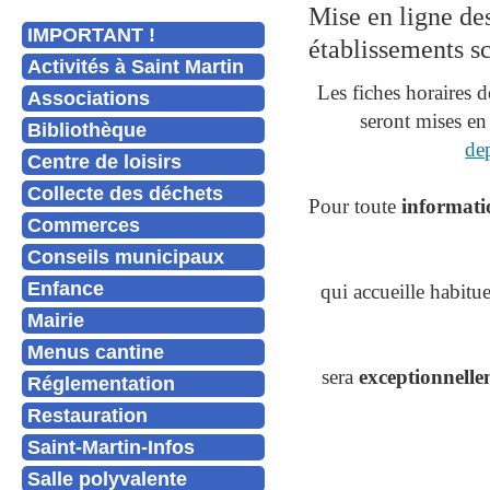
Mise en ligne des
IMPORTANT !
établissements sc
Activités à Saint Martin
Les fiches horaires d
Associations
seront mises en 
Bibliothèque
dep
Centre de loisirs
Collecte des déchets
Pour toute
informatio
Commerces
Conseils municipaux
Enfance
qui accueille habitu
Mairie
Menus cantine
sera
exceptionnelle
Réglementation
Restauration
Saint-Martin-Infos
Salle polyvalente