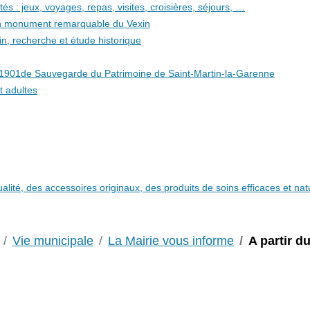
és : jeux, voyages, repas, visites, croisières, séjours, …
 un monument remarquable du Vexin
in, recherche et étude historique
i 1901de Sauvegarde du Patrimoine de Saint-Martin-la-Garenne
t adultes
qualité, des accessoires originaux, des produits de soins efficaces et n
Vie municipale
La Mairie vous informe
A partir d