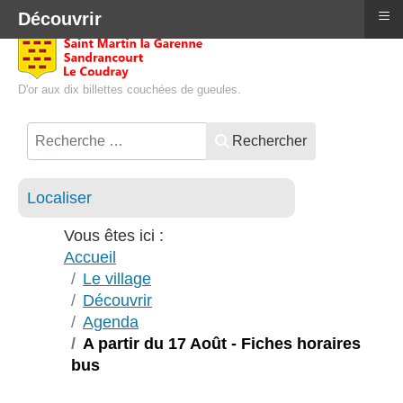
≡
Découvrir
D'or aux dix billettes couchées de gueules.
Rechercher
Localiser
Vous êtes ici :
Accueil
Le village
Découvrir
Agenda
A partir du 17 Août - Fiches horaires
bus