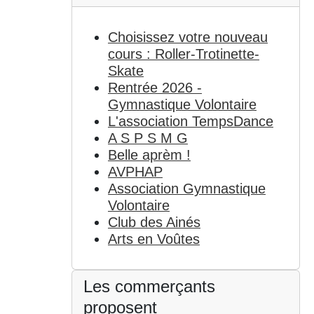
Choisissez votre nouveau
cours : Roller-Trotinette-
Skate
Rentrée 2026 -
Gymnastique Volontaire
L'association TempsDance
A S P S M G
Belle aprèm !
AVPHAP
Association Gymnastique
Volontaire
Club des Ainés
Arts en Voûtes
Les commerçants
proposent