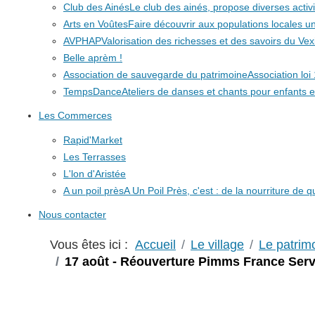
Club des Ainés
Le club des ainés, propose diverses activit
Arts en Voûtes
Faire découvrir aux populations locales
AVPHAP
Valorisation des richesses et des savoirs du Vex
Belle aprèm !
Association de sauvegarde du patrimoine
Association lo
TempsDance
Ateliers de danses et chants pour enfants e
Les Commerces
Rapid'Market
Les Terrasses
L'lon d'Aristée
A un poil près
A Un Poil Près, c'est : de la nourriture de 
Nous contacter
Vous êtes ici :
Accueil
Le village
Le patrim
17 août - Réouverture Pimms France Serv