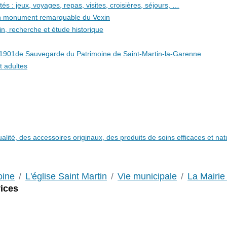
és : jeux, voyages, repas, visites, croisières, séjours, …
 un monument remarquable du Vexin
in, recherche et étude historique
i 1901de Sauvegarde du Patrimoine de Saint-Martin-la-Garenne
t adultes
qualité, des accessoires originaux, des produits de soins efficaces et n
oine
L'église Saint Martin
Vie municipale
La Mairie
ices