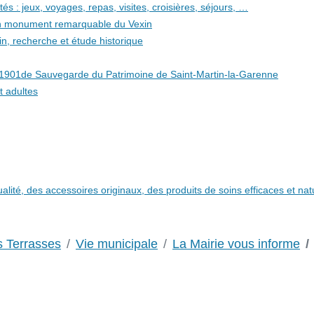
és : jeux, voyages, repas, visites, croisières, séjours, …
 un monument remarquable du Vexin
in, recherche et étude historique
i 1901de Sauvegarde du Patrimoine de Saint-Martin-la-Garenne
t adultes
qualité, des accessoires originaux, des produits de soins efficaces et n
s Terrasses
Vie municipale
La Mairie vous informe