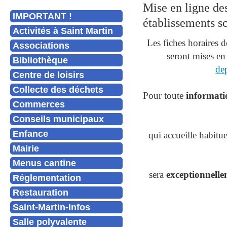
Mise en ligne des
IMPORTANT !
établissements sc
Activités à Saint Martin
Les fiches horaires d
Associations
seront mises en 
Bibliothèque
dep
Centre de loisirs
Collecte des déchets
Pour toute
informatio
Commerces
Conseils municipaux
Enfance
qui accueille habitu
Mairie
Menus cantine
sera
exceptionnelle
Réglementation
Restauration
Saint-Martin-Infos
Salle polyvalente