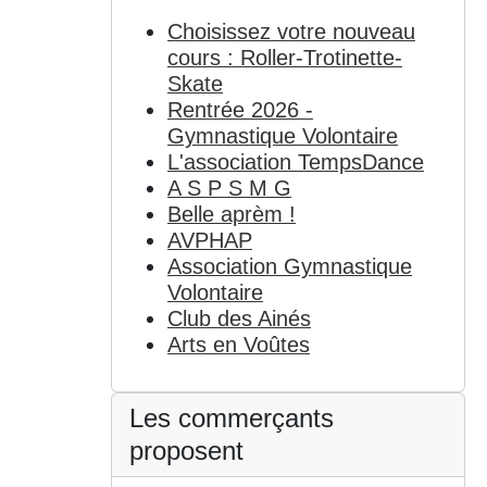
Choisissez votre nouveau
cours : Roller-Trotinette-
Skate
Rentrée 2026 -
Gymnastique Volontaire
L'association TempsDance
A S P S M G
Belle aprèm !
AVPHAP
Association Gymnastique
Volontaire
Club des Ainés
Arts en Voûtes
Les commerçants
proposent