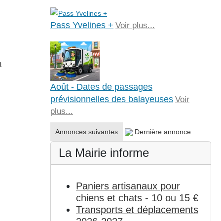
Pass Yvelines +
Voir plus...
n
Août - Dates de passages
prévisionnelles des balayeuses
Voir
plus...
Annonces suivantes
Dernière annonce
La Mairie informe
Paniers artisanaux pour
chiens et chats - 10 ou 15 €
Transports et déplacements