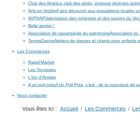
Club des Ainés
Le club des ainés, propose diverses activit
Arts en Voûtes
Faire découvrir aux populations locales
AVPHAP
Valorisation des richesses et des savoirs du Vex
Belle aprèm !
Association de sauvegarde du patrimoine
Association lo
TempsDance
Ateliers de danses et chants pour enfants e
Les Commerces
Rapid'Market
Les Terrasses
L'lon d'Aristée
A un poil près
A Un Poil Près, c'est : de la nourriture de 
Nous contacter
Vous êtes ici :
Accueil
Les Commerces
Le