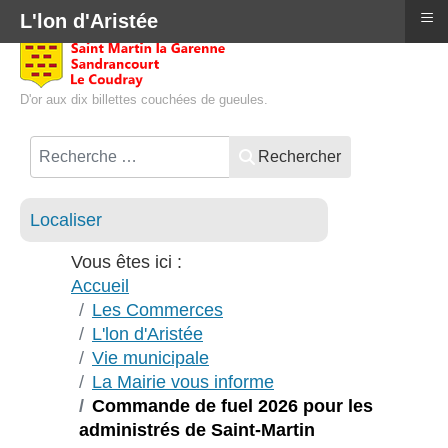
≡
L'lon d'Aristée
D'or aux dix billettes couchées de gueules.
Rechercher
Localiser
Vous êtes ici :
Accueil
Les Commerces
L'lon d'Aristée
Vie municipale
La Mairie vous informe
Commande de fuel 2026 pour les
administrés de Saint-Martin