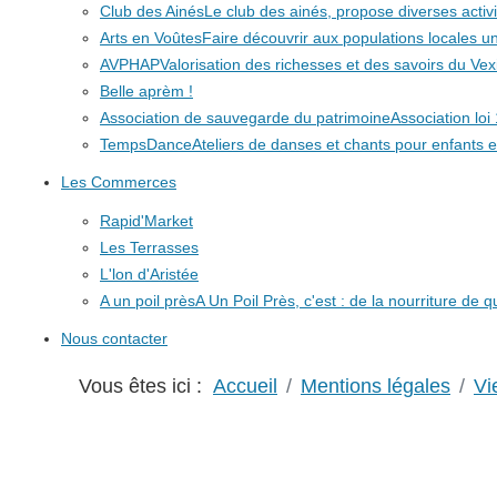
Club des Ainés
Le club des ainés, propose diverses activit
Arts en Voûtes
Faire découvrir aux populations locales
AVPHAP
Valorisation des richesses et des savoirs du Vex
Belle aprèm !
Association de sauvegarde du patrimoine
Association lo
TempsDance
Ateliers de danses et chants pour enfants e
Les Commerces
Rapid'Market
Les Terrasses
L'lon d'Aristée
A un poil près
A Un Poil Près, c'est : de la nourriture de 
Nous contacter
Vous êtes ici :
Accueil
Mentions légales
Vi