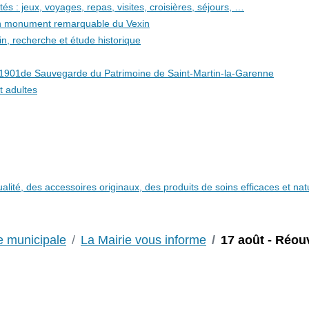
és : jeux, voyages, repas, visites, croisières, séjours, …
 un monument remarquable du Vexin
in, recherche et étude historique
i 1901de Sauvegarde du Patrimoine de Saint-Martin-la-Garenne
t adultes
qualité, des accessoires originaux, des produits de soins efficaces et n
e municipale
La Mairie vous informe
17 août - Réou