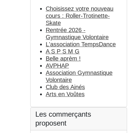
Choisissez votre nouveau
cours : Roller-Trotinette-
Skate
Rentrée 2026 -
Gymnastique Volontaire
L'association TempsDance
A S P S M G
Belle aprèm !
AVPHAP
Association Gymnastique
Volontaire
Club des Ainés
Arts en Voûtes
Les commerçants
proposent