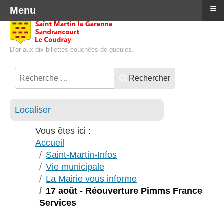
≡
Menu
D'or aux dix billettes couchées de gueules.
Rechercher
Localiser
Vous êtes ici :
Accueil
Saint-Martin-Infos
Vie municipale
La Mairie vous informe
17 août - Réouverture Pimms France
Services