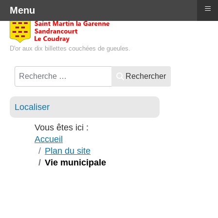
≡
Menu
D'or aux dix billettes couchées de gueules.
Rechercher
Localiser
Vous êtes ici :
Accueil
Plan du site
Vie municipale