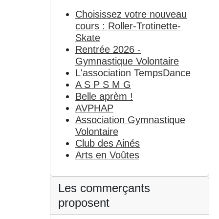
Choisissez votre nouveau
cours : Roller-Trotinette-
Skate
Rentrée 2026 -
Gymnastique Volontaire
L'association TempsDance
A S P S M G
Belle aprèm !
AVPHAP
Association Gymnastique
Volontaire
Club des Ainés
Arts en Voûtes
Les commerçants
proposent