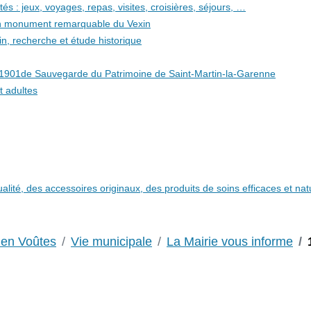
és : jeux, voyages, repas, visites, croisières, séjours, …
 un monument remarquable du Vexin
in, recherche et étude historique
i 1901de Sauvegarde du Patrimoine de Saint-Martin-la-Garenne
t adultes
qualité, des accessoires originaux, des produits de soins efficaces et n
 en Voûtes
Vie municipale
La Mairie vous informe