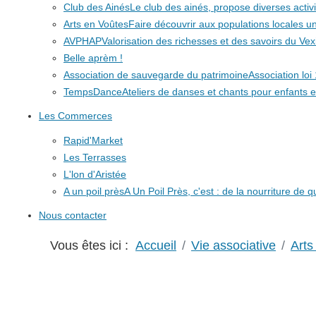
Club des Ainés
Le club des ainés, propose diverses activit
Arts en Voûtes
Faire découvrir aux populations locales
AVPHAP
Valorisation des richesses et des savoirs du Vex
Belle aprèm !
Association de sauvegarde du patrimoine
Association lo
TempsDance
Ateliers de danses et chants pour enfants e
Les Commerces
Rapid'Market
Les Terrasses
L'lon d'Aristée
A un poil près
A Un Poil Près, c'est : de la nourriture de 
Nous contacter
Vous êtes ici :
Accueil
Vie associative
Arts