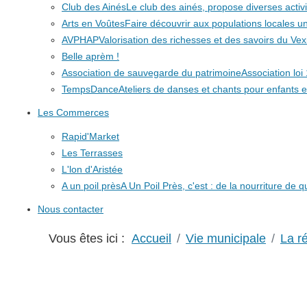
Club des Ainés
Le club des ainés, propose diverses activit
Arts en Voûtes
Faire découvrir aux populations locales
AVPHAP
Valorisation des richesses et des savoirs du Vex
Belle aprèm !
Association de sauvegarde du patrimoine
Association lo
TempsDance
Ateliers de danses et chants pour enfants e
Les Commerces
Rapid'Market
Les Terrasses
L'lon d'Aristée
A un poil près
A Un Poil Près, c'est : de la nourriture de 
Nous contacter
Vous êtes ici :
Accueil
Vie municipale
La r