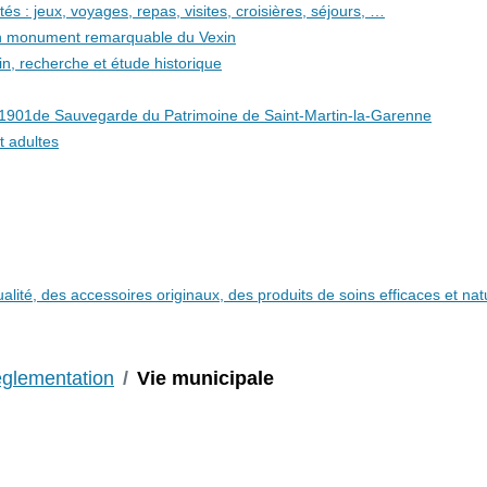
és : jeux, voyages, repas, visites, croisières, séjours, …
 un monument remarquable du Vexin
in, recherche et étude historique
i 1901de Sauvegarde du Patrimoine de Saint-Martin-la-Garenne
t adultes
qualité, des accessoires originaux, des produits de soins efficaces et n
églementation
Vie municipale