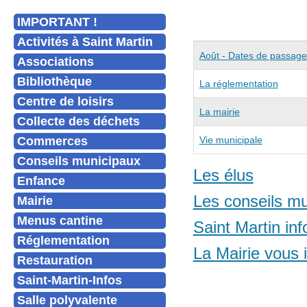
IMPORTANT !
Activités à Saint Martin
Articles
Titre
Août - Dates de passage
Associations
Bibliothèque
La réglementation
Centre de loisirs
La mairie
Collecte des déchets
Commerces
Vie municipale
Conseils municipaux
Les élus
Enfance
Les conseils m
Mairie
Menus cantine
Saint Martin inf
Réglementation
La Mairie vous 
Restauration
Saint-Martin-Infos
Salle polyvalente