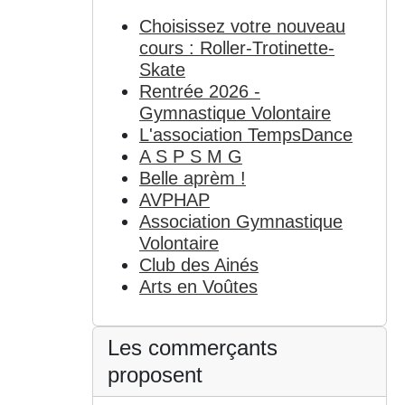
Choisissez votre nouveau
cours : Roller-Trotinette-
Skate
Rentrée 2026 -
Gymnastique Volontaire
L'association TempsDance
A S P S M G
Belle aprèm !
AVPHAP
Association Gymnastique
Volontaire
Club des Ainés
Arts en Voûtes
Les commerçants
proposent