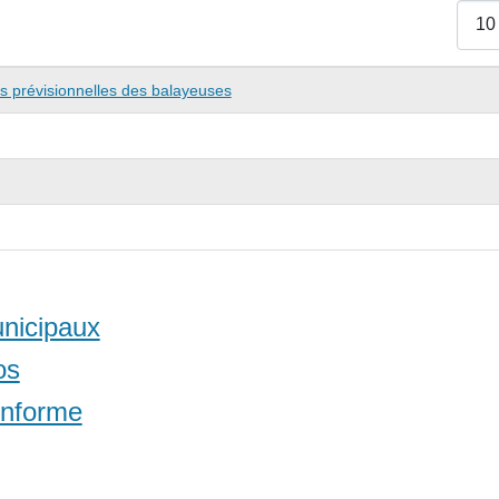
Affich
s prévisionnelles des balayeuses
unicipaux
os
informe