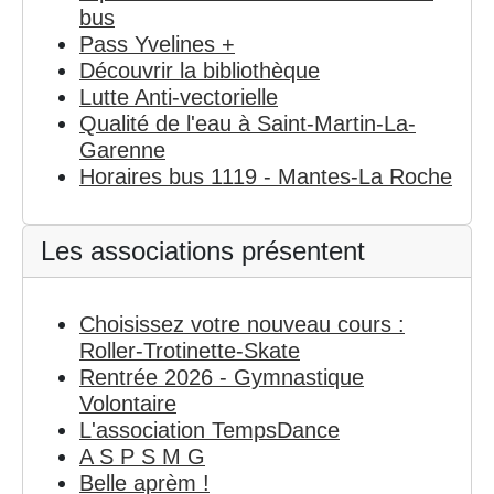
bus
Pass Yvelines +
Découvrir la bibliothèque
Lutte Anti-vectorielle
Qualité de l'eau à Saint-Martin-La-
Garenne
Horaires bus 1119 - Mantes-La Roche
Les associations présentent
Choisissez votre nouveau cours :
Roller-Trotinette-Skate
Rentrée 2026 - Gymnastique
Volontaire
L'association TempsDance
A S P S M G
Belle aprèm !