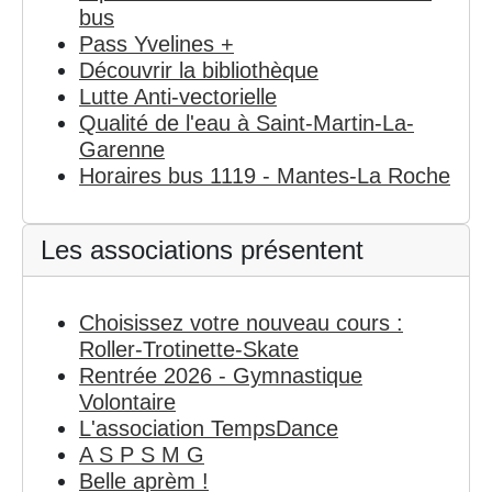
bus
Pass Yvelines +
Découvrir la bibliothèque
Lutte Anti-vectorielle
Qualité de l'eau à Saint-Martin-La-
Garenne
Horaires bus 1119 - Mantes-La Roche
Les associations présentent
Choisissez votre nouveau cours :
Roller-Trotinette-Skate
Rentrée 2026 - Gymnastique
Volontaire
L'association TempsDance
A S P S M G
Belle aprèm !