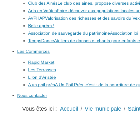
Club des Ainés
Le club des ainés, propose diverses activit
Arts en Voûtes
Faire découvrir aux populations locales
AVPHAP
Valorisation des richesses et des savoirs du Vex
Belle aprèm !
Association de sauvegarde du patrimoine
Association lo
TempsDance
Ateliers de danses et chants pour enfants e
Les Commerces
Rapid'Market
Les Terrasses
L'lon d'Aristée
A un poil près
A Un Poil Près, c'est : de la nourriture de 
Nous contacter
Vous êtes ici :
Accueil
Vie municipale
Sain