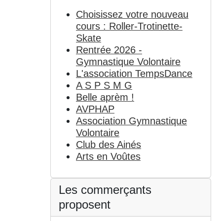
Choisissez votre nouveau
cours : Roller-Trotinette-
Skate
Rentrée 2026 -
Gymnastique Volontaire
L'association TempsDance
A S P S M G
Belle aprèm !
AVPHAP
Association Gymnastique
Volontaire
Club des Ainés
Arts en Voûtes
Les commerçants
proposent