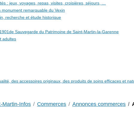
és : jeux, voyages, repas, visites, croisières, séjours, …
 un monument remarquable du Vexin
in, recherche et étude historique
i 1901de Sauvegarde du Patrimoine de Saint-Martin-la-Garenne
t adultes
qualité, des accessoires originaux, des produits de soins efficaces et n
t-Martin-Infos
Commerces
Annonces commerces