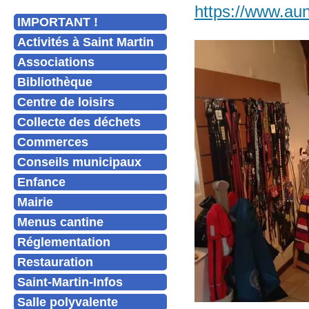
https://www.aunp
IMPORTANT !
Activités à Saint Martin
Associations
Bibliothèque
Centre de loisirs
Collecte des déchets
Commerces
Conseils municipaux
Enfance
Mairie
Menus cantine
Réglementation
Restauration
Saint-Martin-Infos
Salle polyvalente