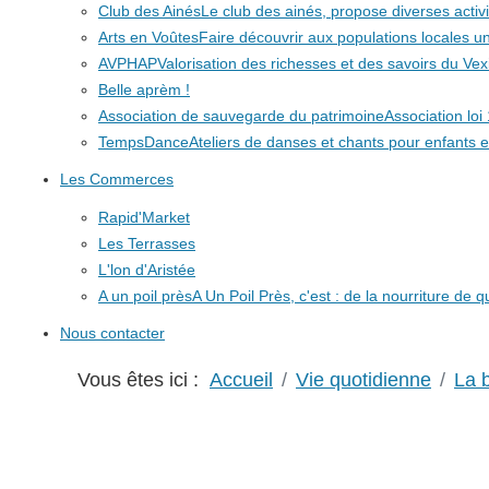
Club des Ainés
Le club des ainés, propose diverses activit
Arts en Voûtes
Faire découvrir aux populations locales
AVPHAP
Valorisation des richesses et des savoirs du Vex
Belle aprèm !
Association de sauvegarde du patrimoine
Association lo
TempsDance
Ateliers de danses et chants pour enfants e
Les Commerces
Rapid'Market
Les Terrasses
L'lon d'Aristée
A un poil près
A Un Poil Près, c'est : de la nourriture de 
Nous contacter
Vous êtes ici :
Accueil
Vie quotidienne
La 