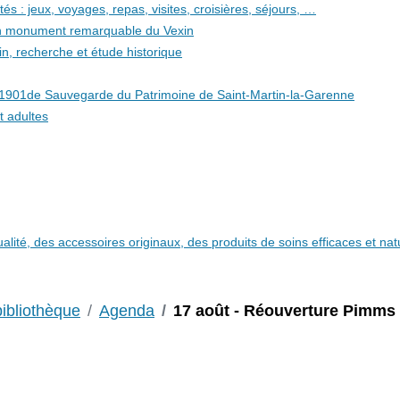
és : jeux, voyages, repas, visites, croisières, séjours, …
 un monument remarquable du Vexin
in, recherche et étude historique
i 1901de Sauvegarde du Patrimoine de Saint-Martin-la-Garenne
t adultes
qualité, des accessoires originaux, des produits de soins efficaces et n
bibliothèque
Agenda
17 août - Réouverture Pimms