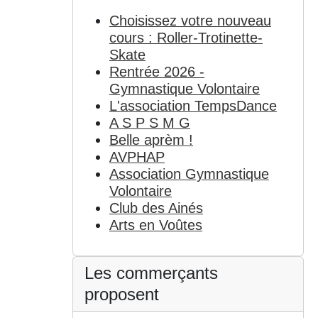
Choisissez votre nouveau
cours : Roller-Trotinette-
Skate
Rentrée 2026 -
Gymnastique Volontaire
L'association TempsDance
A S P S M G
Belle aprèm !
AVPHAP
Association Gymnastique
Volontaire
Club des Ainés
Arts en Voûtes
Les commerçants
proposent