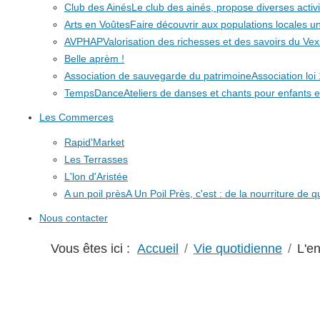
Club des Ainés
Le club des ainés, propose diverses activit
Arts en Voûtes
Faire découvrir aux populations locales
AVPHAP
Valorisation des richesses et des savoirs du Vex
Belle aprèm !
Association de sauvegarde du patrimoine
Association lo
TempsDance
Ateliers de danses et chants pour enfants e
Les Commerces
Rapid'Market
Les Terrasses
L'lon d'Aristée
A un poil près
A Un Poil Près, c'est : de la nourriture de 
Nous contacter
Vous êtes ici :
Accueil
Vie quotidienne
L'e