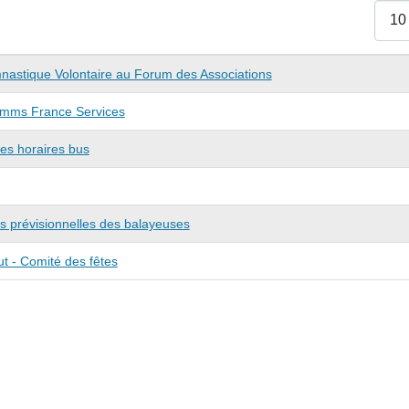
Affich
astique Volontaire au Forum des Associations
imms France Services
hes horaires bus
s prévisionnelles des balayeuses
ut - Comité des fêtes