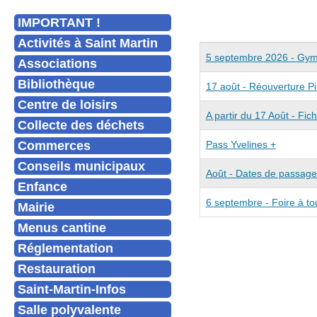
IMPORTANT !
Activités à Saint Martin
Articles
Titre
5 septembre 2026 - Gymn
Associations
Bibliothèque
17 août - Réouverture P
Centre de loisirs
A partir du 17 Août - Fic
Collecte des déchets
Commerces
Pass Yvelines +
Conseils municipaux
Août - Dates de passage
Enfance
6 septembre - Foire à to
Mairie
Menus cantine
Réglementation
Restauration
Saint-Martin-Infos
Salle polyvalente