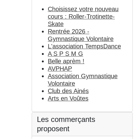
Choisissez votre nouveau
cours : Roller-Trotinette-
Skate
Rentrée 2026 -
Gymnastique Volontaire
L'association TempsDance
A S P S M G
Belle aprèm !
AVPHAP
Association Gymnastique
Volontaire
Club des Ainés
Arts en Voûtes
Les commerçants
proposent