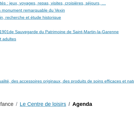
és : jeux, voyages, repas, visites, croisières, séjours, …
 un monument remarquable du Vexin
in, recherche et étude historique
i 1901de Sauvegarde du Patrimoine de Saint-Martin-la-Garenne
t adultes
qualité, des accessoires originaux, des produits de soins efficaces et n
nfance
Le Centre de loisirs
Agenda