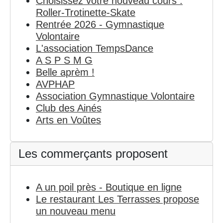
Choisissez votre nouveau cours :
Roller-Trotinette-Skate
Rentrée 2026 - Gymnastique
Volontaire
L'association TempsDance
A S P S M G
Belle aprèm !
AVPHAP
Association Gymnastique Volontaire
Club des Ainés
Arts en Voûtes
Les commerçants proposent
A un poil près - Boutique en ligne
Le restaurant Les Terrasses propose
un nouveau menu