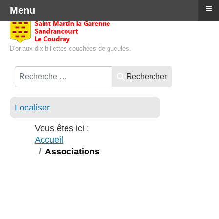
≡
Menu
D'or aux dix billettes couchées de gueules.
Rechercher
Localiser
Vous êtes ici :
Accueil
Associations