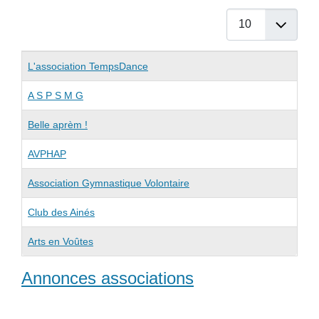
Afficher #
Articles
Titre
L'association TempsDance
A S P S M G
Belle aprèm !
AVPHAP
Association Gymnastique Volontaire
Club des Ainés
Arts en Voûtes
Annonces associations